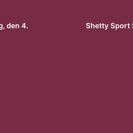
tion
, den 4.
Shetty Sport