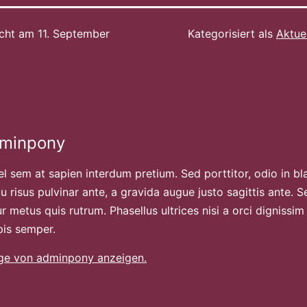
icht am
11. September
Kategorisiert als
Aktue
dminpony
l sem at sapien interdum pretium. Sed porttitor, odio in bl
u risus pulvinar ante, a gravida augue justo sagittis ante. S
r metus quis rutrum. Phasellus ultrices nisi a orci dignissim
pis semper.
äge von adminpony anzeigen.