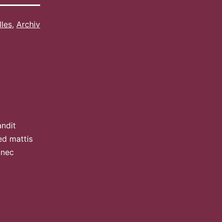
lles
,
Archiv
andit
ed mattis
 nec