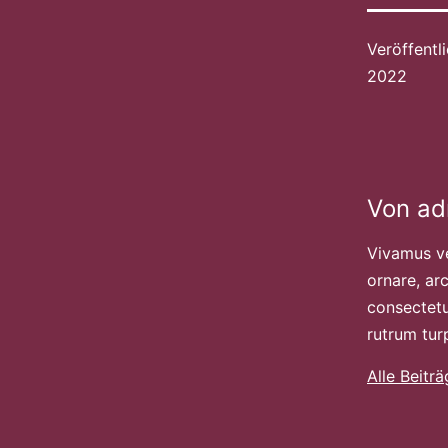
Veröffentl
2022
Von a
Vivamus ve
ornare, arc
consectetu
rutrum tur
Alle Beitr