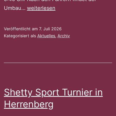
Shetty
Umbau…
weiterlesen
Sport
Turnier
Veröffentlicht am
7. Juli 2026
in
Kategorisiert als
Aktuelles
,
Archiv
Dettingen
Shetty Sport Turnier in
Herrenberg