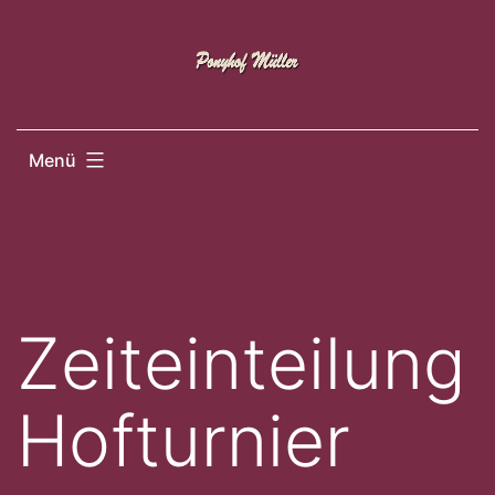
Zum
Inhalt
springen
Menü
Zeiteinteilung
Hofturnier