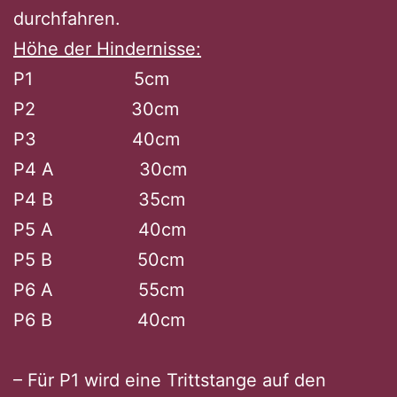
durchfahren.
Höhe der Hindernisse:
P1 5cm
P2 30cm
P3 40cm
P4 A 30cm
P4 B 35cm
P5 A 40cm
P5 B 50cm
P6 A 55cm
P6 B 40cm
– Für P1 wird eine Trittstange auf den